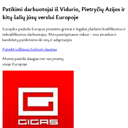
Patikimi darbuotojai iš Vidurio, Pietryčių Azijos ir
kitų šalių jūsų verslui Europoje
Eurojob+ padeda Europos įmonėms greitai ir legaliai įdarbinti kvalifikuotus ir
nekvalifikuotus darbuotojus. Mes pasirūpiname viskuo – nuo atrankos ir
kandidatų patikrinimo iki vizų ir adaptacijos.
Pateikti užklausą
Sužinoti daugiau
Mumis pasitiki daugiau nei 100 įmonių
visoje Europoje