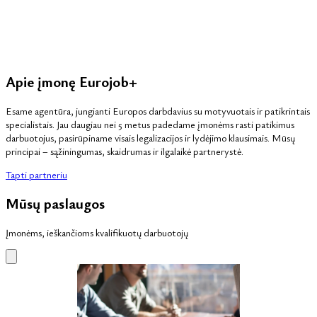
Apie įmonę Eurojob+
Esame agentūra, jungianti Europos darbdavius su motyvuotais ir patikrintais
specialistais. Jau daugiau nei 5 metus padedame įmonėms rasti patikimus
darbuotojus, pasirūpiname visais legalizacijos ir lydėjimo klausimais. Mūsų
principai – sąžiningumas, skaidrumas ir ilgalaikė partnerystė.
Tapti partneriu
Mūsų paslaugos
Įmonėms, ieškančioms kvalifikuotų darbuotojų