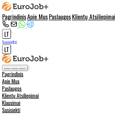
Pagrindinis
Apie Mus
Paslaugos
Klientų Atsiliepima
LT
Susisiekti
LT
Pagrindinis
Apie Mus
Paslaugos
Klientų Atsiliepimai
Klausimai
Susisiekti