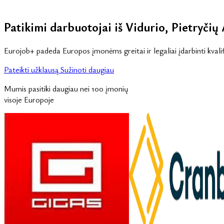
Patikimi darbuotojai iš Vidurio, Pietryčių A
Eurojob+ padeda Europos įmonėms greitai ir legaliai įdarbinti kvalif
Pateikti užklausą
Sužinoti daugiau
Mumis pasitiki daugiau nei 100 įmonių
visoje Europoje