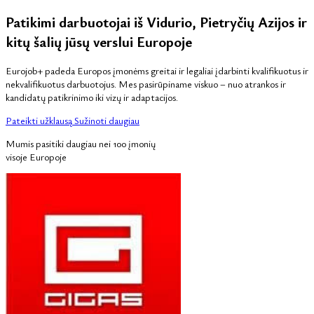
Patikimi darbuotojai iš Vidurio, Pietryčių Azijos ir
kitų šalių jūsų verslui Europoje
Eurojob+ padeda Europos įmonėms greitai ir legaliai įdarbinti kvalifikuotus ir
nekvalifikuotus darbuotojus. Mes pasirūpiname viskuo – nuo atrankos ir
kandidatų patikrinimo iki vizų ir adaptacijos.
Pateikti užklausą
Sužinoti daugiau
Mumis pasitiki daugiau nei 100 įmonių
visoje Europoje