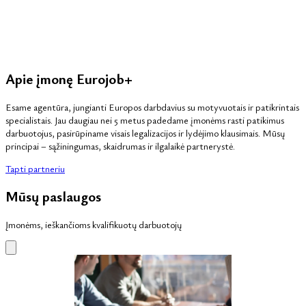
Apie įmonę Eurojob+
Esame agentūra, jungianti Europos darbdavius su motyvuotais ir patikrintais
specialistais. Jau daugiau nei 5 metus padedame įmonėms rasti patikimus
darbuotojus, pasirūpiname visais legalizacijos ir lydėjimo klausimais. Mūsų
principai – sąžiningumas, skaidrumas ir ilgalaikė partnerystė.
Tapti partneriu
Mūsų paslaugos
Įmonėms, ieškančioms kvalifikuotų darbuotojų