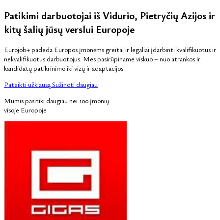
Patikimi darbuotojai iš Vidurio, Pietryčių Azijos ir
kitų šalių jūsų verslui Europoje
Eurojob+ padeda Europos įmonėms greitai ir legaliai įdarbinti kvalifikuotus ir
nekvalifikuotus darbuotojus. Mes pasirūpiname viskuo – nuo atrankos ir
kandidatų patikrinimo iki vizų ir adaptacijos.
Pateikti užklausą
Sužinoti daugiau
Mumis pasitiki daugiau nei 100 įmonių
visoje Europoje