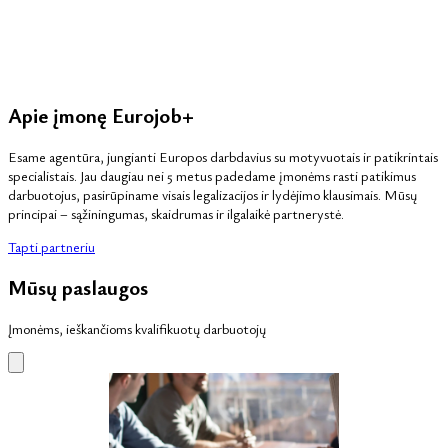
Apie įmonę Eurojob+
Esame agentūra, jungianti Europos darbdavius su motyvuotais ir patikrintais
specialistais. Jau daugiau nei 5 metus padedame įmonėms rasti patikimus
darbuotojus, pasirūpiname visais legalizacijos ir lydėjimo klausimais. Mūsų
principai – sąžiningumas, skaidrumas ir ilgalaikė partnerystė.
Tapti partneriu
Mūsų paslaugos
Įmonėms, ieškančioms kvalifikuotų darbuotojų